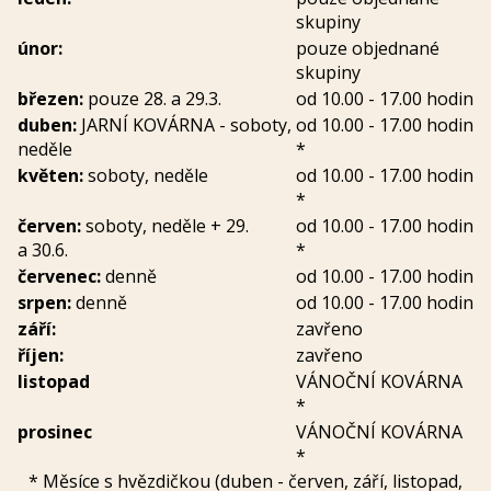
skupiny
únor:
pouze objednané
skupiny
březen:
pouze 28. a 29.3.
od 10.00 - 17.00 hodin
duben:
JARNÍ KOVÁRNA - soboty,
od 10.00 - 17.00 hodin
neděle
*
květen:
soboty, neděle
od 10.00 - 17.00 hodin
*
červen:
soboty, neděle + 29.
od 10.00 - 17.00 hodin
a 30.6.
*
červenec:
denně
od 10.00 - 17.00 hodin
srpen:
denně
od 10.00 - 17.00 hodin
září:
zavřeno
říjen:
zavřeno
listopad
VÁNOČNÍ KOVÁRNA
*
prosinec
VÁNOČNÍ KOVÁRNA
*
* Měsíce s hvězdičkou (duben - červen, září, listopad,