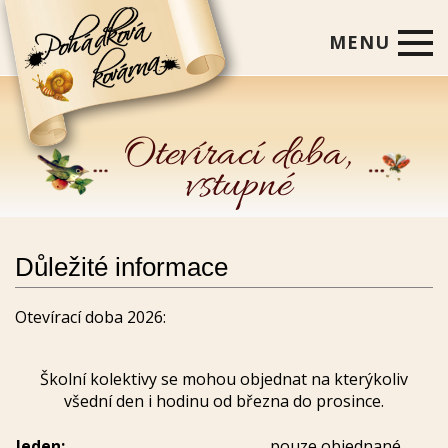
MENU
Úvod
Co u nás najdete
Otevírací doba,
vstupné
Pro školy a skupiny
O nás
Kontakty
Důležité informace
Otevírací doba 2026:
Školní kolektivy se mohou objednat na kterýkoliv
všední den i hodinu od března do prosince.
leden:
pouze objednané